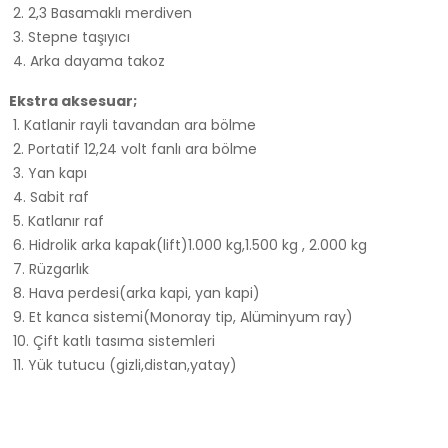
2. 2,3 Basamaklı merdiven
3. Stepne taşıyıcı
4. Arka dayama takoz
Ekstra aksesuar;
1. Katlanir rayli tavandan ara bölme
2. Portatif 12,24 volt fanlı ara bölme
3. Yan kapı
4. Sabit raf
5. Katlanır raf
6. Hidrolik arka kapak(lift)1.000 kg,1.500 kg , 2.000 kg
7. Rüzgarlık
8. Hava perdesi(arka kapi, yan kapi)
9. Et kanca sistemi(Monoray tip, Alüminyum ray)
10. Çift katlı tasıma sistemleri
11. Yük tutucu (gizli,distan,yatay)